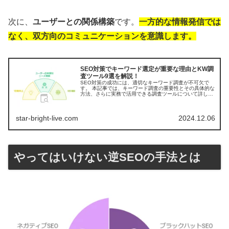
次に、
ユーザーとの関係構築
です。
一方的な情報発信では
なく、双方向のコミュニケーションを意識します。
SEO対策でキーワード選定が重要な理由とKW調
査ツール9選を解説！
SEO対策の成功には、適切なキーワード調査が不可欠で
す。 本記事では、キーワード調査の重要性とその具体的な
方法、さらに実務で活用できる調査ツールについて詳しく
解説します。 SEOキーワード選定が自社サイトに重要な
理由 狙うKW=クエリ=悩み...
star-bright-live.com
2024.12.06
やってはいけない逆SEOの手法とは