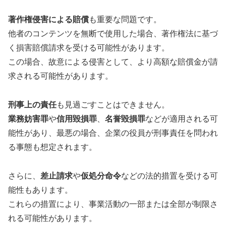
著作権侵害による賠償
も重要な問題です。
他者のコンテンツを無断で使用した場合、著作権法に基づ
く損害賠償請求を受ける可能性があります。
この場合、故意による侵害として、より高額な賠償金が請
求される可能性があります。
刑事上の責任
も見過ごすことはできません。
業務妨害罪
や
信用毀損罪
、
名誉毀損罪
などが適用される可
能性があり、最悪の場合、企業の役員が刑事責任を問われ
る事態も想定されます。
さらに、
差止請求
や
仮処分命令
などの法的措置を受ける可
能性もあります。
これらの措置により、事業活動の一部または全部が制限さ
れる可能性があります。