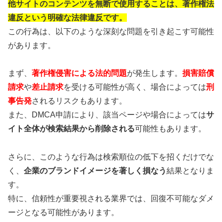
他サイトのコンテンツを無断で使用することは、著作権法
違反という明確な法律違反です。
この行為は、以下のような深刻な問題を引き起こす可能性
があります。
まず、
著作権侵害による法的問題
が発生します。
損害賠償
請求
や
差止請求
を受ける可能性が高く、場合によっては
刑
事告発
されるリスクもあります。
また、DMCA申請により、該当ページや場合によっては
サ
イト全体が検索結果から削除される
可能性もあります。
さらに、このような行為は検索順位の低下を招くだけでな
く、
企業のブランドイメージを著しく損なう
結果となりま
す。
特に、信頼性が重要視される業界では、回復不可能なダメ
ージとなる可能性があります。