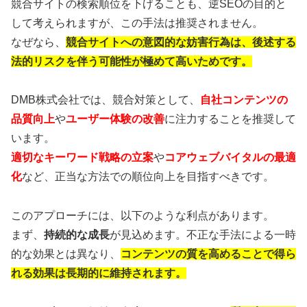
競合サイトの検索順位を下げることも、逆SEOの目的と
して考えられますが、この手法は推奨されません。
なぜなら、
競合サイトへの意図的な妨害行為は、後述する
法的リスクを伴う可能性が極めて高いためです。
DMB株式会社では、競合対策として、
自社コンテンツの
品質向上
や
ユーザー体験の改善
に注力することを推奨して
います。
適切なキーワード戦略の立案
や
コアウェブバイタルの最適
化
など、正当な方法での順位向上を目指すべきです。
このアプローチには、以下のような利点があります。
まず、
持続的な成長
が見込めます。不正な手法による一時
的な効果とは異なり、
コンテンツの質を高めることで得ら
れる効果は長期的に維持されます。