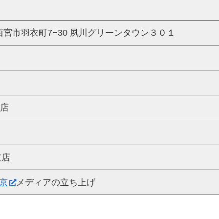
庫県西宮市羽衣町7−30 夙川グリーンタウン３０１
支店
支店
京
メディアの立ち上げ